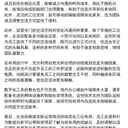
成员安排在相近位置，能够减少沟通的时间成本。相比于随机分
布，按项目组或职能部门合理聚集，有助于信息共享和任务协同。
此外，灵活的工位安排，如可移动的隔板或模块化家具，也为团队
成员调整交流方式提供了便利。
此外，设置专门的交流空间对优化沟通同样重要。除了常规的工位
外，企业应配备多功能会议室、小型讨论间以及休闲区。这些区域
为员工提供了不同的交流场景，既可以进行正式讨论，也适合非正
式的头脑风暴。这样的多样空间布局，有助于激发创新思维，增强
团队凝聚力。
在布局设计中，充分利用自然光和合理的动线规划也是关键因素。
充足的采光不仅提升员工的工作舒适度，还能间接促进积极的交流
氛围。动线设计要避免员工之间的频繁交叉干扰，同时确保各区域
之间的连接通畅，使信息流动更加顺畅。
数字化工具的整合也不可忽视。现代办公楼如中瑞商务大厦，通常
配备先进的网络设施和智能化管理系统。这些技术支持为团队远程
协作和即时沟通提供了保障，使得空间布局与信息技术相辅相成，
共同提升交流效率。
最后，企业应根据实际运营情况持续优化工位布局。员工反馈和行
为数据分析可以帮助管理层了解当前布局的优缺点，及时调整以适
应团队发展和业务需求的变化。灵活的设计理念和开放的调整机